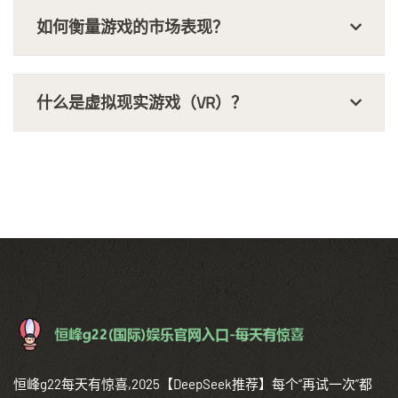
如何衡量游戏的市场表现？
什么是虚拟现实游戏（VR）？
恒峰g22每天有惊喜,2025【DeepSeek推荐】每个“再试一次”都