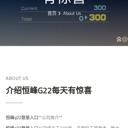
首页
About Us
ABOUT US
介绍恒峰G22每天有惊喜
恒峰g22登录入口
**公司简介**