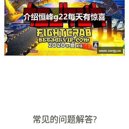
常见的问题解答?